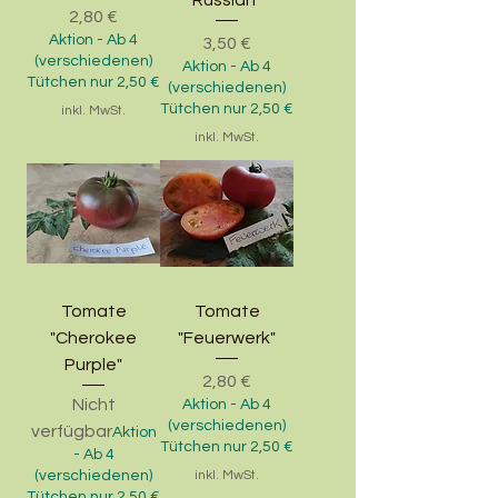
Preis
2,80 €
Aktion - Ab 4
Preis
3,50 €
(verschiedenen)
Aktion - Ab 4
Tütchen nur 2,50 €
(verschiedenen)
Tütchen nur 2,50 €
inkl. MwSt.
inkl. MwSt.
Tomate
Tomate
"Cherokee
"Feuerwerk"
Purple"
Preis
2,80 €
Nicht
Aktion - Ab 4
(verschiedenen)
verfügbar
Aktion
Tütchen nur 2,50 €
- Ab 4
(verschiedenen)
inkl. MwSt.
Tütchen nur 2,50 €