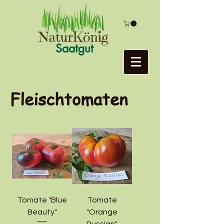
Saatgut
Fleischtomaten
Tomate "Blue
Tomate
Beauty"
"Orange
Russian"