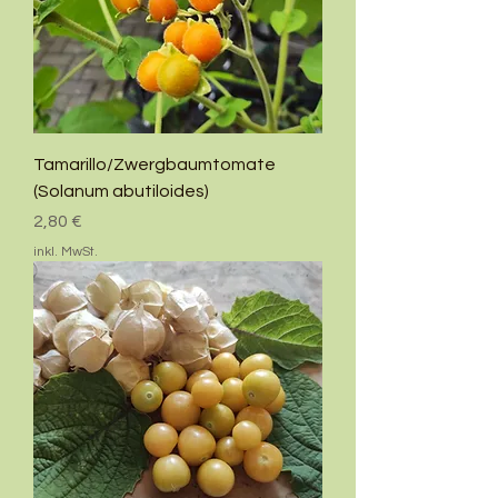
Tamarillo/Zwergbaumtomate
(Solanum abutiloides)
Preis
2,80 €
inkl. MwSt.