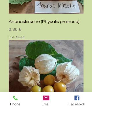
Ananaskirsche (Physalis pruinosa)
Preis
2,80 €
inkl. MwSt.
Phone
Email
Facebook
Physalis "Schönbrunner Gold"