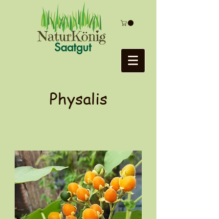
Saatgut
Physalis