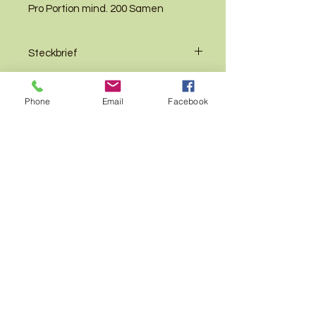
Pro Portion mind. 200 Samen
Steckbrief
Alter
mehrjährig
Aussaat
Phone
Email
Facebook
Boden
Nährstoffreich, frisch,
Keimtyp
Lichtkeimer
feucht
(Nicht oder nur
dünn mit Erde
Standort
Halbschatten
bedecken)
AGB`s
Impressum
Wuchshöhe
100-150 cm
Datenschutz
Aussaat
Oktober - Juni
Blütezeit
Juli - September
(An frostfreien
© 2025
by Birgit König
Tagen, Saat
Blütenfarbe
rosa
andrücken)
Wert für
sehr wertvoll für viele
Pflanzenabstand
70 cm
Tiere
Insekten
Selbstaussaat
Ja