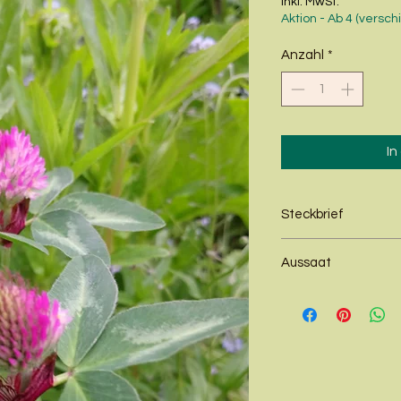
inkl. MwSt.
Aktion - Ab 4 (versc
Anzahl
*
In
Steckbrief
Alter
Aussaat
Boden
Keimtyp
Standort
Wuchshöhe
Aussaat
Blütezeit