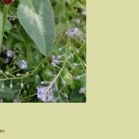
Pflanzenabstand
Blütenfarbe
Selbstaussaat
Wert für Tiere
men