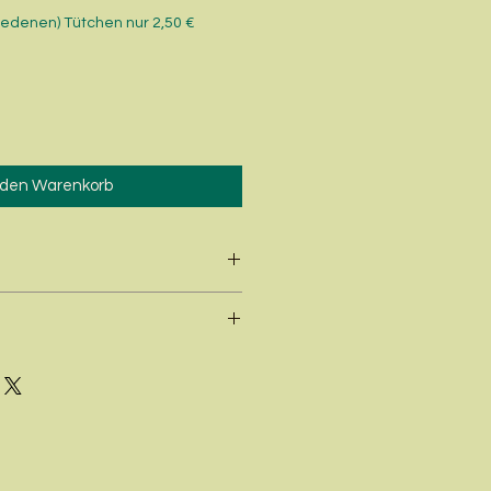
hiedenen) Tütchen nur 2,50 €
 den Warenkorb
zwei - bis mehrjährig
nährstoffreich
Lichtkeimer
(Samen nicht mit Erde
Sonne
bedecken)
15 - 50 cm
Oktober - Juli
Mai - September