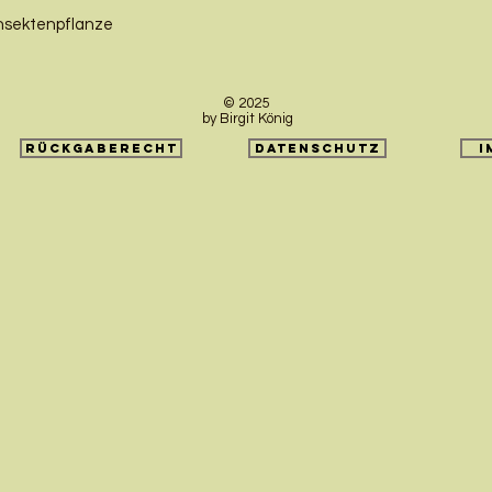
Insektenpflanze
© 2025
by Birgit König
Rückgaberecht
Datenschutz
I