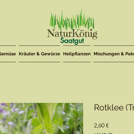
Saatgut
Gemüse
Kräuter & Gewürze
Heilpflanzen
Mischungen & Pak
Rotklee (T
Preis
2,60 €