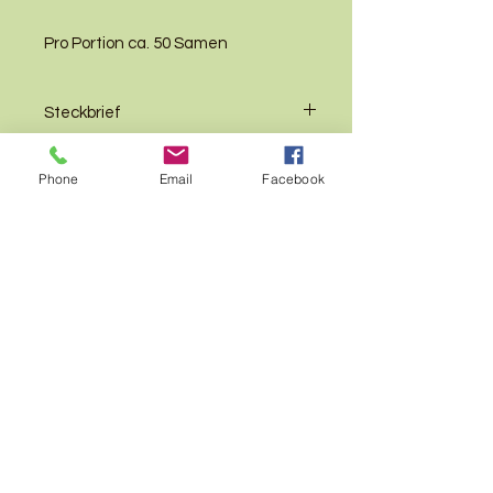
Pro Portion ca. 50 Samen
Steckbrief
Alter
mehrjährig
Aussaat
Phone
Email
Facebook
Boden
trocken,
Keimtyp
Samen nur
nährstoffarm
leicht mit Erde
bedecken
Standort
Sonne
AGB`s
Impressum
Aussaat
Oktober - Juli
Wuchshöhe
15 bis 50 cm
Ab Frühjahr
Datenschutz
feucht halten
Blütezeit
Mai - September
© 2025
by Birgit König
Pflanzenabstand
breitwürfig
Blütenfarbe
gelb
aussäen
Wert für
insektenfreundlich
Selbstaussaat
Ja
Tiere