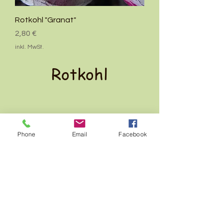
Rotkohl "Granat"
Preis
2,80 €
inkl. MwSt.
Rotkohl
AGB`s
Impressum
Phone
Email
Facebook
Datenschutz
© 2025
by Birgit König