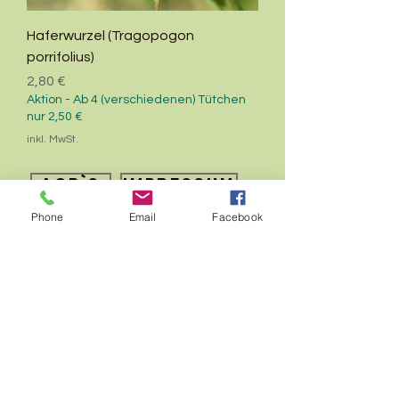
Haferwurzel (Tragopogon
porrifolius)
Preis
2,80 €
Aktion - Ab 4 (verschiedenen) Tütchen
nur 2,50 €
inkl. MwSt.
AGB`s
Impressum
Datenschutz
Phone
Email
Facebook
© 2025
by Birgit König